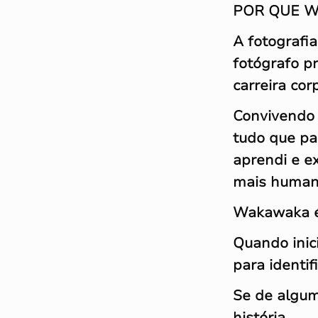
POR QUE W
A fotografi
fotógrafo p
carreira corp
Convivendo 
tudo que pas
aprendi e e
mais humano
Wakawaka é 
Quando inici
para identi
Se de algum
história...