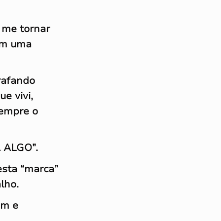
 me tornar
 em uma
rafando
e vivi,
sempre o
A ALGO”.
esta “marca”
lho.
em e